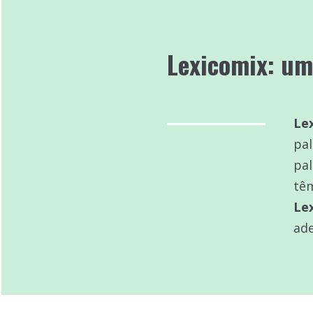
Lexicomix
: um
Le
pal
pa
têm
Le
ade