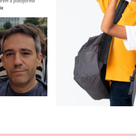
arem a plataforma
ix
.