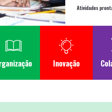
Atividades pront
rganização
Inovação
Col