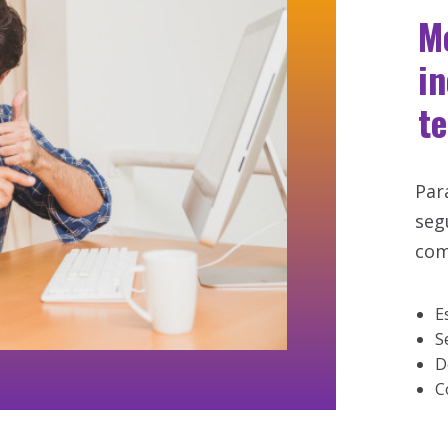
M
i
te
Par
seg
com
E
S
D
C